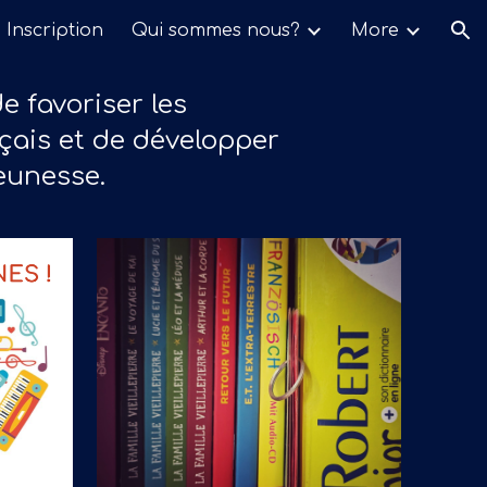
Inscription
Qui sommes nous?
More
ion
 favoriser l
es
çais et de développer
eunesse.